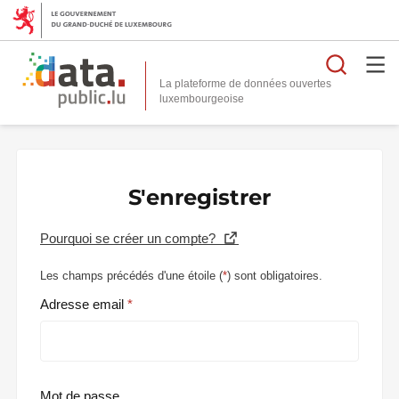
Reche
La plateforme de données ouvertes
S'enregistrer
Pourquoi se créer un compte?
Les champs précédés d'une étoile (
*
) sont obligatoires.
Adresse email
Mot de passe