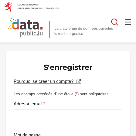
Reche
La plateforme de données ouvertes
S'enregistrer
Pourquoi se créer un compte?
Les champs précédés d'une étoile (
*
) sont obligatoires.
Adresse email
Mot de passe