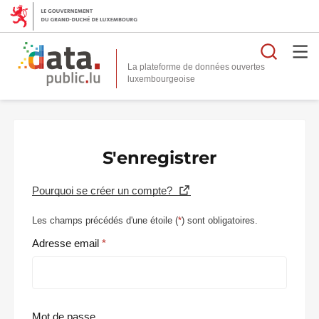
Reche
La plateforme de données ouvertes
S'enregistrer
Pourquoi se créer un compte?
Les champs précédés d'une étoile (
*
) sont obligatoires.
Adresse email
Mot de passe