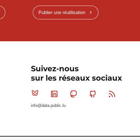
Publier une réutilisation
Suivez-nous
sur les réseaux sociaux
Bluesky
Linkedin
Mastodon
Github
RSS
info@data.public.lu