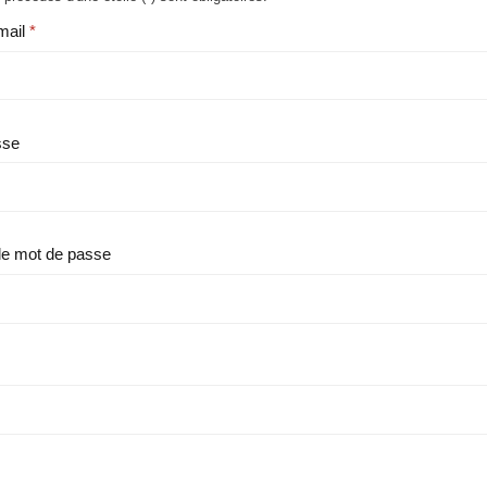
mail
sse
le mot de passe