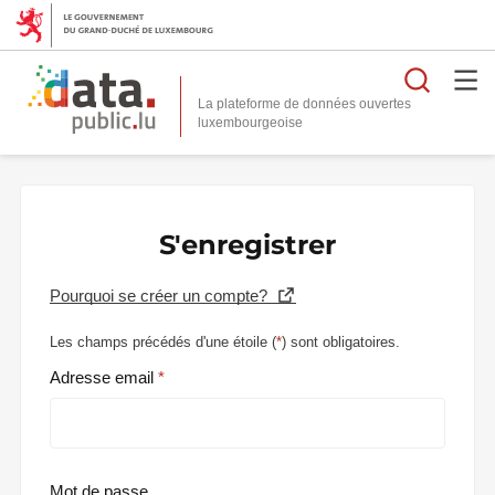
Reche
La plateforme de données ouvertes
S'enregistrer
Pourquoi se créer un compte?
Les champs précédés d'une étoile (
*
) sont obligatoires.
Adresse email
Mot de passe