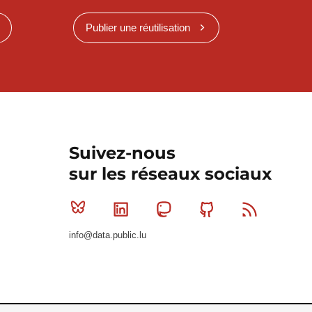
Publier une réutilisation
Suivez-nous
sur les réseaux sociaux
Bluesky
Linkedin
Mastodon
Github
RSS
info@data.public.lu