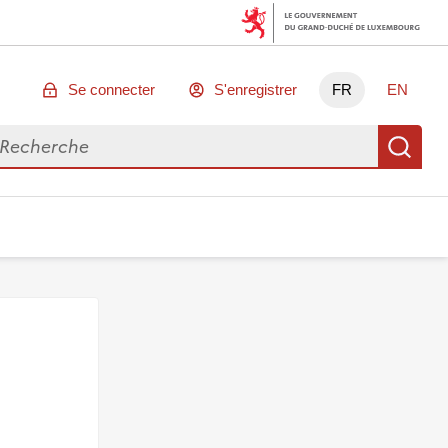
Se connecter
S'enregistrer
FR
EN
chercher des données
Re