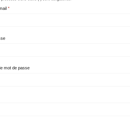
mail
sse
le mot de passe