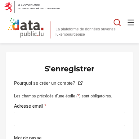
Reche
La plateforme de données ouvertes
S'enregistrer
Pourquoi se créer un compte?
Les champs précédés d'une étoile (
*
) sont obligatoires.
Adresse email
Mot de passe