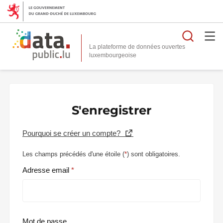
Reche
La plateforme de données ouvertes
S'enregistrer
Pourquoi se créer un compte?
Les champs précédés d'une étoile (
*
) sont obligatoires.
Adresse email
Mot de passe