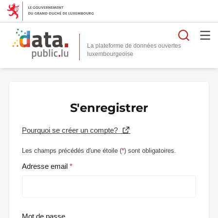
Reche
La plateforme de données ouvertes
S'enregistrer
Pourquoi se créer un compte?
Les champs précédés d'une étoile (
*
) sont obligatoires.
Adresse email
Mot de passe