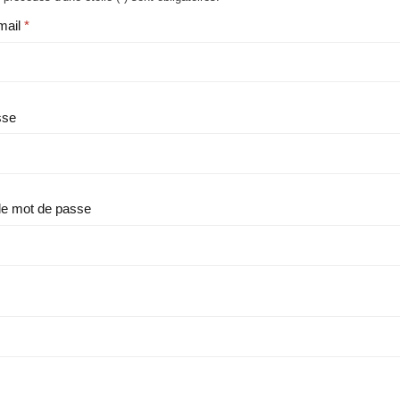
mail
sse
le mot de passe