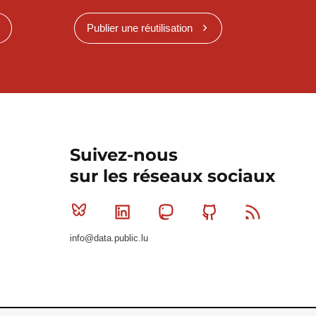
Publier une réutilisation
Suivez-nous
sur les réseaux sociaux
Bluesky
Linkedin
Mastodon
Github
RSS
info@data.public.lu