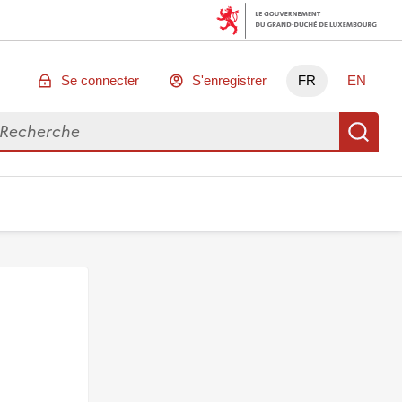
Se connecter
S'enregistrer
FR
EN
chercher des données
Re