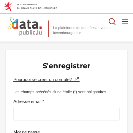
Reche
La plateforme de données ouvertes
S'enregistrer
Pourquoi se créer un compte?
Les champs précédés d'une étoile (
*
) sont obligatoires.
Adresse email
Mot de passe