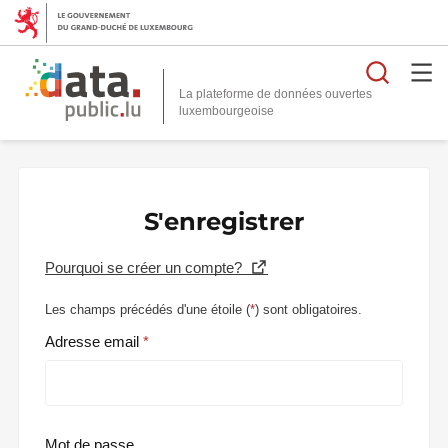
Reche
La plateforme de données ouvertes
S'enregistrer
Pourquoi se créer un compte?
Les champs précédés d'une étoile (
*
) sont obligatoires.
Adresse email
Mot de passe