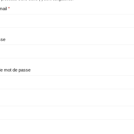
mail
sse
le mot de passe