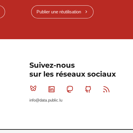
Publier une réutilisation
Suivez-nous
sur les réseaux sociaux
Bluesky
Linkedin
Mastodon
Github
RSS
info@data.public.lu