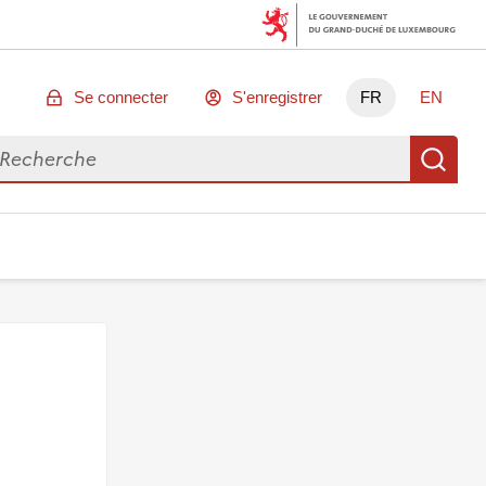
Se connecter
S'enregistrer
FR
EN
chercher des données
Re