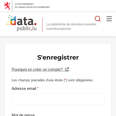
Reche
La plateforme de données ouvertes
S'enregistrer
Pourquoi se créer un compte?
Les champs précédés d'une étoile (
*
) sont obligatoires.
Adresse email
Mot de passe