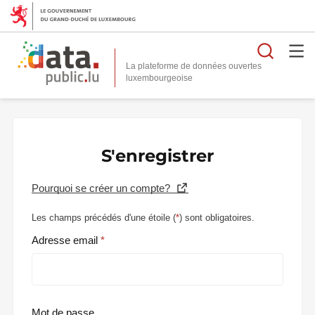
Reche
La plateforme de données ouvertes
S'enregistrer
Pourquoi se créer un compte?
Les champs précédés d'une étoile (
*
) sont obligatoires.
Adresse email
Mot de passe