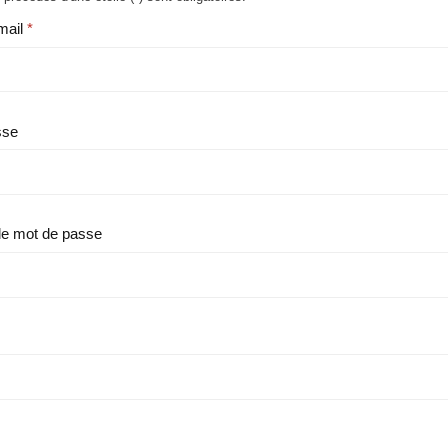
mail
sse
le mot de passe