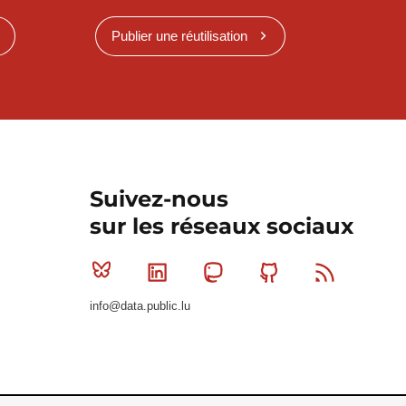
Publier une réutilisation
Suivez-nous
sur les réseaux sociaux
Bluesky
Linkedin
Mastodon
Github
RSS
info@data.public.lu