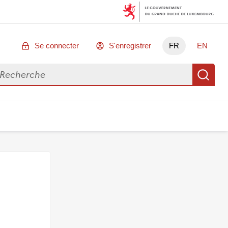
Se connecter
S'enregistrer
FR
EN
chercher des données
Re