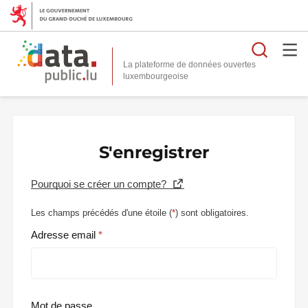
Reche
La plateforme de données ouvertes
S'enregistrer
Pourquoi se créer un compte?
Les champs précédés d'une étoile (
*
) sont obligatoires.
Adresse email
Mot de passe