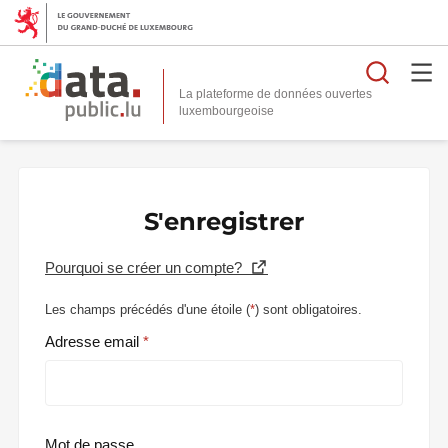
Reche
La plateforme de données ouvertes
S'enregistrer
Pourquoi se créer un compte?
Les champs précédés d'une étoile (
*
) sont obligatoires.
Adresse email
Mot de passe