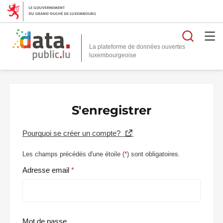
Reche
La plateforme de données ouvertes
S'enregistrer
Pourquoi se créer un compte?
Les champs précédés d'une étoile (
*
) sont obligatoires.
Adresse email
Mot de passe