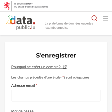
Reche
La plateforme de données ouvertes
S'enregistrer
Pourquoi se créer un compte?
Les champs précédés d'une étoile (
*
) sont obligatoires.
Adresse email
Mot de passe