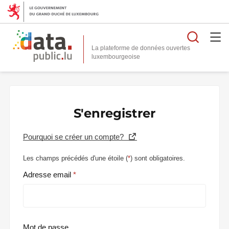
Reche
La plateforme de données ouvertes
S'enregistrer
Pourquoi se créer un compte?
Les champs précédés d'une étoile (
*
) sont obligatoires.
Adresse email
Mot de passe