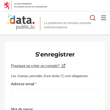
Reche
La plateforme de données ouvertes
S'enregistrer
Pourquoi se créer un compte?
Les champs précédés d'une étoile (
*
) sont obligatoires.
Adresse email
Mot de passe