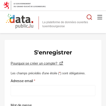
Reche
La plateforme de données ouvertes
S'enregistrer
Pourquoi se créer un compte?
Les champs précédés d'une étoile (
*
) sont obligatoires.
Adresse email
Mot de passe