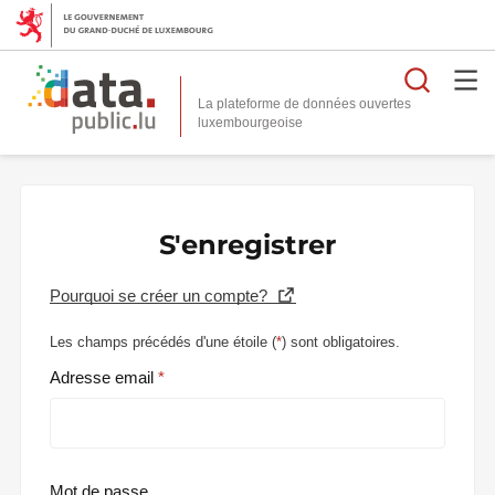
Reche
La plateforme de données ouvertes
S'enregistrer
Pourquoi se créer un compte?
Les champs précédés d'une étoile (
*
) sont obligatoires.
Adresse email
Mot de passe