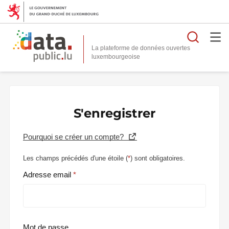
Reche
La plateforme de données ouvertes
S'enregistrer
Pourquoi se créer un compte?
Les champs précédés d'une étoile (
*
) sont obligatoires.
Adresse email
Mot de passe