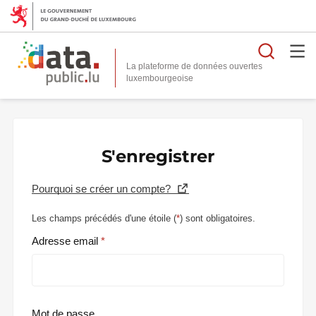
Reche
La plateforme de données ouvertes
S'enregistrer
Pourquoi se créer un compte?
Les champs précédés d'une étoile (
*
) sont obligatoires.
Adresse email
Mot de passe