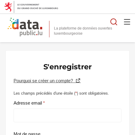
Reche
La plateforme de données ouvertes
S'enregistrer
Pourquoi se créer un compte?
Les champs précédés d'une étoile (
*
) sont obligatoires.
Adresse email
Mot de passe