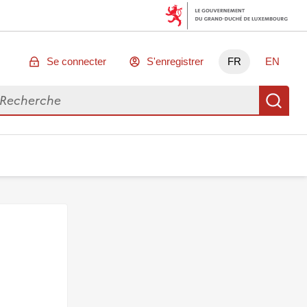
Se connecter
S'enregistrer
FR
EN
chercher des données
Re