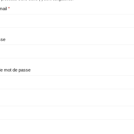
mail
sse
le mot de passe