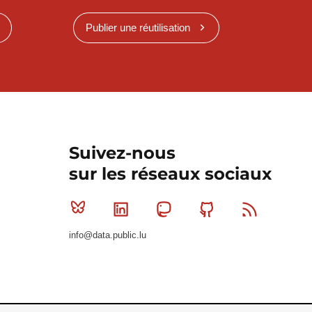
Publier une réutilisation
Suivez-nous
sur les réseaux sociaux
Bluesky
Linkedin
Mastodon
Github
RSS
info@data.public.lu