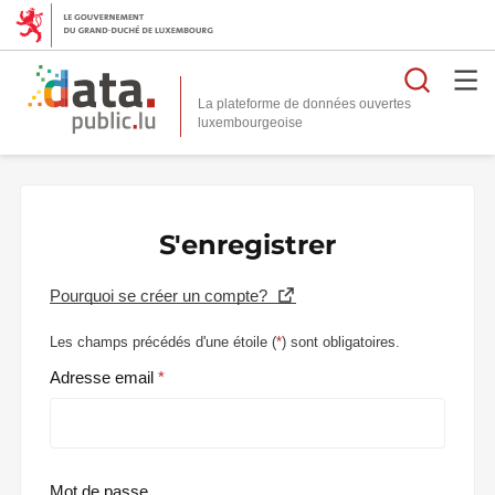
Reche
La plateforme de données ouvertes
S'enregistrer
Pourquoi se créer un compte?
Les champs précédés d'une étoile (
*
) sont obligatoires.
Adresse email
Mot de passe