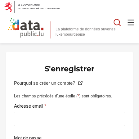
Reche
La plateforme de données ouvertes
S'enregistrer
Pourquoi se créer un compte?
Les champs précédés d'une étoile (
*
) sont obligatoires.
Adresse email
Mot de passe