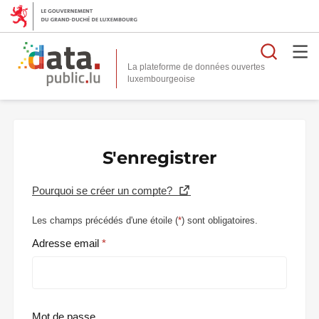
Reche
La plateforme de données ouvertes
S'enregistrer
Pourquoi se créer un compte?
Les champs précédés d'une étoile (
*
) sont obligatoires.
Adresse email
Mot de passe