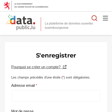
Reche
La plateforme de données ouvertes
S'enregistrer
Pourquoi se créer un compte?
Les champs précédés d'une étoile (
*
) sont obligatoires.
Adresse email
Mot de passe