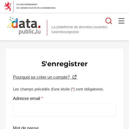
Reche
La plateforme de données ouvertes
S'enregistrer
Pourquoi se créer un compte?
Les champs précédés d'une étoile (
*
) sont obligatoires.
Adresse email
Mot de passe