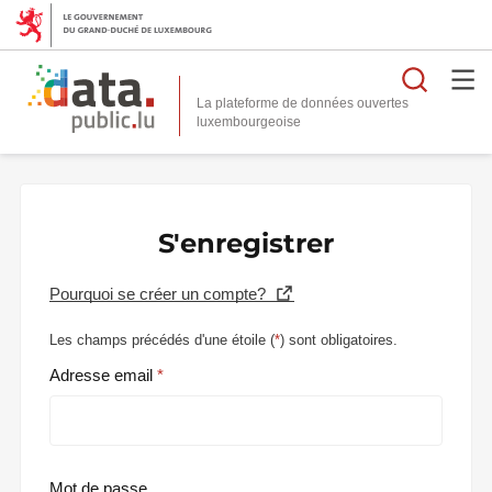
Reche
La plateforme de données ouvertes
S'enregistrer
Pourquoi se créer un compte?
Les champs précédés d'une étoile (
*
) sont obligatoires.
Adresse email
Mot de passe