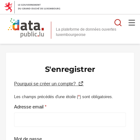
Reche
La plateforme de données ouvertes
S'enregistrer
Pourquoi se créer un compte?
Les champs précédés d'une étoile (
*
) sont obligatoires.
Adresse email
Mot de passe