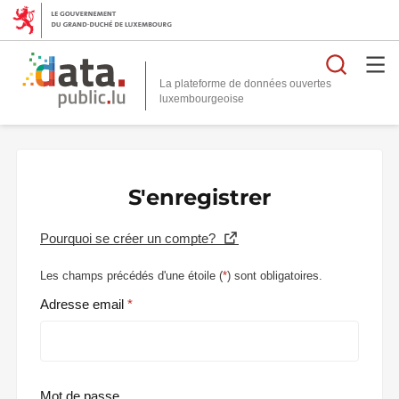
Reche
La plateforme de données ouvertes
S'enregistrer
Pourquoi se créer un compte?
Les champs précédés d'une étoile (
*
) sont obligatoires.
Adresse email
Mot de passe