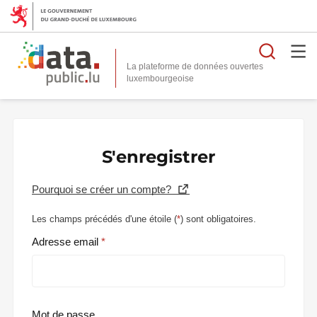
Reche
La plateforme de données ouvertes
S'enregistrer
Pourquoi se créer un compte?
Les champs précédés d'une étoile (
*
) sont obligatoires.
Adresse email
Mot de passe