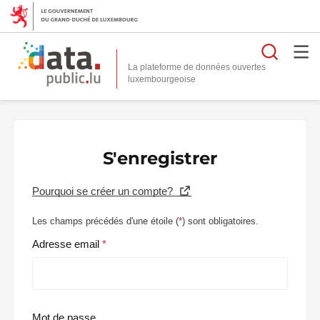
Reche
La plateforme de données ouvertes
S'enregistrer
Pourquoi se créer un compte?
Les champs précédés d'une étoile (
*
) sont obligatoires.
Adresse email
Mot de passe