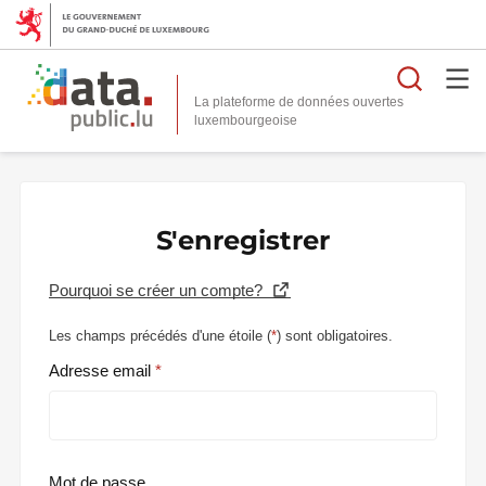
Reche
La plateforme de données ouvertes
S'enregistrer
Pourquoi se créer un compte?
Les champs précédés d'une étoile (
*
) sont obligatoires.
Adresse email
Mot de passe