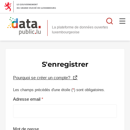
Reche
La plateforme de données ouvertes
S'enregistrer
Pourquoi se créer un compte?
Les champs précédés d'une étoile (
*
) sont obligatoires.
Adresse email
Mot de passe