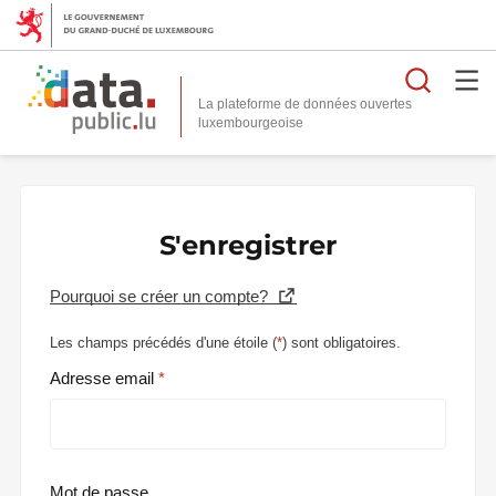
Reche
La plateforme de données ouvertes
S'enregistrer
Pourquoi se créer un compte?
Les champs précédés d'une étoile (
*
) sont obligatoires.
Adresse email
Mot de passe