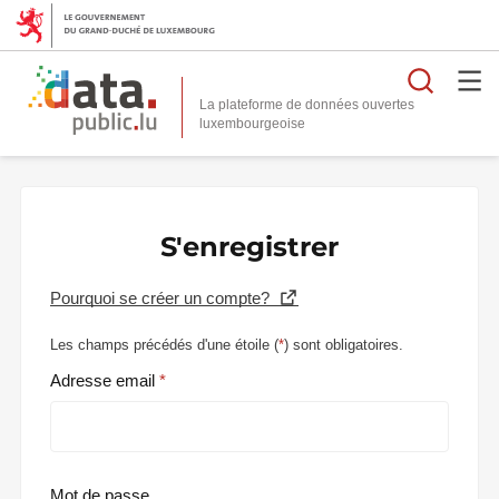
Reche
La plateforme de données ouvertes
S'enregistrer
Pourquoi se créer un compte?
Les champs précédés d'une étoile (
*
) sont obligatoires.
Adresse email
Mot de passe