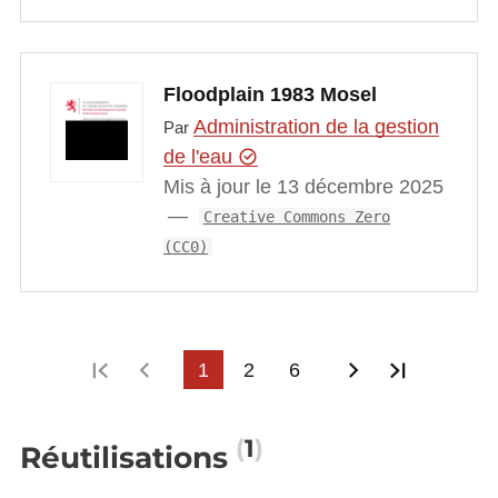
Floodplain 1983 Mosel
Administration de la gestion
Par
de l'eau
Mis à jour le 13 décembre 2025
Creative Commons Zero
(CC0)
Première page
Page précédente
1
2
6
Page suivant
Dernière
1
Réutilisations