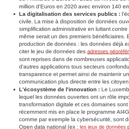
million d'Euros en 2020 avec environ 140 em
La digitalisation des services publics :
l'é
civile. La mise à disposition de données ouv
simplification administrative en luttant contr
même serait un des premiers bénéficiaires. E
production de données : les données déjà exi
citer le jeu de données des
adresses géoréfé
sont reprises dans de nombreuses applicatio
d'autres applications tous secteurs confondus
transparence et permet ainsi de maintenir u
communication plus directe entre les citoyen
L'écosystème de l'innovation :
Le Luxembou
lequel les données ouvertes ont un rôle import
transformation digitale et ces domaines sont
récemment mis en place le programme AI4Gov 
comme par exemple la cybersécurité, sont des
Open data national (ex :
p
les jeux de données