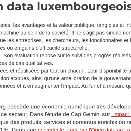
n data luxembourgeoi
, les avantages et la valeur publique, tangibles et intan
 machine au sein de la société. Il ne s'agit pas simpleme
ue les entreprises, les chercheurs, les fonctionnaires e
 ou en gains d'efficacité structurelle.
 Son évaluation repose sur le suivi des progrès réalisé
es de cas qualitatives.
es et réutilisées par tout un chacun. Leur disponibilité 
ation accrues, ainsi qu'une amélioration de la gouvernan
 données et à en augmenter l'impact. Au fur et à mesure
g possède une économie numérique très développée
ce secteur. Dans l'étude de Cap Gemini sur
l'impact
e des produits, services et contenus enrichis ou re
 l'UE. Dans une
précédente étude sur l'Open data au L