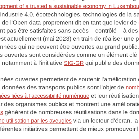
velopment of a trusted a sustainable economy in Luxembo
 Industrie 4.0, écotechnologies, technologies de la sa
e de l'Open data proprement dit en tant que levier de 
pas être satisfaites sans accès – contrôlé – à des
 est actuellement (mai 2023) en train de réaliser un
nnées qui ne peuvent être ouvertes au grand public.
 ouvertes sont considérées comme un élément clé de 
notamment à l'initiative
qui publie des donn
SIG-GR
ées ouvertes permettent de soutenir l'amélioration de 
s données des transports publics sont l'objet de
nombr
et leur réutilisati
ées liées à l'accessibilité numérique
ar des organismes publics et montrent une améliorati
génèrent de nombreuses réutilisations dans le dom
is
via un lecteur d'écran, 
 utilisation par les aveugles
férentes initiatives permettent de mieux promouvoir