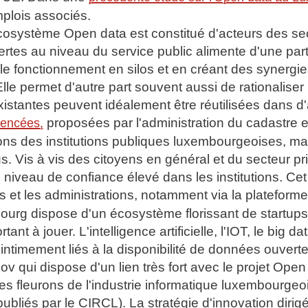
plois associés.
cosystème Open data est constitué d'acteurs des sect
ertes au niveau du service public alimente d'une pa
e le fonctionnement en silos et en créant des synergies
lle permet d'autre part souvent aussi de rationalis
stantes peuvent idéalement être réutilisées dans d'a
proposées par l'administration du cadastre 
rencées,
ns des institutions publiques luxembourgeoises, mai
. Vis à vis des citoyens en général et du secteur pri
n niveau de confiance élevé dans les institutions. 
s et les administrations, notamment via la plateform
rg dispose d'un écosystème florissant de startups,
ant à jouer. L'intelligence artificielle, l'IOT, le big
 intimement liés à la disponibilité de données ouve
qui dispose d'un lien très fort avec le projet Ope
 fleurons de l'industrie informatique luxembourgeoise
ubliés par le CIRCL). La stratégie d'innovation diri