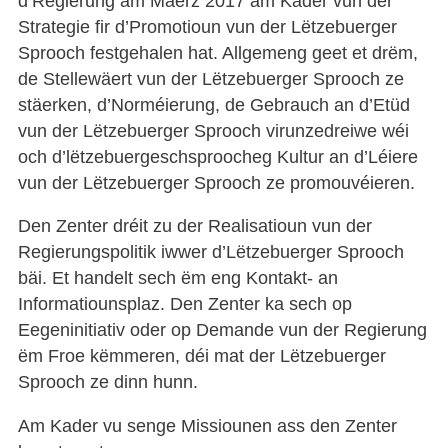
d’Regierung am Mäerz 2017 am Kader vun der
Strategie fir d’Promotioun vun der Lëtzebuerger
Sprooch festgehalen hat. Allgemeng geet et drëm,
de Stellewäert vun der Lëtzebuerger Sprooch ze
stäerken, d’Norméierung, de Gebrauch an d’Etüd
vun der Lëtzebuerger Sprooch virunzedreiwe wéi
och d’lëtzebuergeschsproocheg Kultur an d’Léiere
vun der Lëtzebuerger Sprooch ze promouvéieren.
Den Zenter dréit zu der Realisatioun vun der
Regierungspolitik iwwer d’Lëtzebuerger Sprooch
bäi. Et handelt sech ëm eng Kontakt- an
Informatiounsplaz. Den Zenter ka sech op
Eegeninitiativ oder op Demande vun der Regierung
ëm Froe këmmeren, déi mat der Lëtzebuerger
Sprooch ze dinn hunn.
Am Kader vu senge Missiounen ass den Zenter