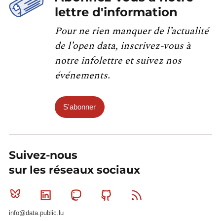
lettre d'information
Pour ne rien manquer de l’actualité
de l’open data, inscrivez-vous à
notre infolettre et suivez nos
événements.
S'abonner
Suivez-nous
sur les réseaux sociaux
Bluesky
Linkedin
Mastodon
Github
RSS
info@data.public.lu