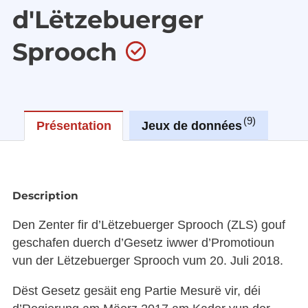
d'Lëtzebuerger
Sprooch
9
Présentation
Jeux de données
Réu
Description
Den Zenter fir d’Lëtzebuerger Sprooch (ZLS) gouf
geschafen duerch d’Gesetz iwwer d’Promotioun
vun der Lëtzebuerger Sprooch vum 20. Juli 2018.
Dëst Gesetz gesäit eng Partie Mesurë vir, déi