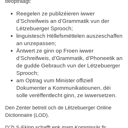
beoptraagt:
Reegelen ze publizéieren iwwer
d’Schreifweis an d’Grammatik vun der
Lëtzebuerger Sprooch;
linguistesch Hëllefsmëttelen auszeschaffen
an unzepassen;
Äntwert ze ginn op Froen iwwer
d’Schreifweis, d’Grammatik, d’Phoneetik an
de gudde Gebrauch vun der Lëtzebuerger
Sprooch;
am Optrag vum Minister offiziell
Dokumenter a Kommunikatiounen, déi
solle verëffentlecht ginn, ze iwwersetzen.
Den Zenter betreit och de Lëtzebuerger Online
Dictionnaire (LOD).
D’ZLS-Ekipp schafft enk mam Kommissär fir