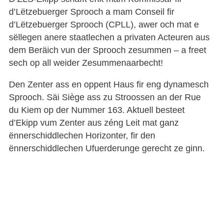
d’Lëtzebuerger Sprooch a mam Conseil fir
d’Lëtzebuerger Sprooch (CPLL), awer och mat e
sëllegen anere staatlechen a privaten Acteuren aus
dem Beräich vun der Sprooch zesummen – a freet
sech op all weider Zesummenaarbecht!
Den Zenter ass en oppent Haus fir eng dynamesch
Sprooch. Säi Siège ass zu Stroossen an der Rue
du Kiem op der Nummer 163. Aktuell besteet
d’Ekipp vum Zenter aus zéng Leit mat ganz
ënnerschiddlechen Horizonter, fir den
ënnerschiddlechen Ufuerderunge gerecht ze ginn.