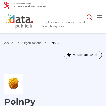
Reche
La plateforme de données ouvertes
Accueil
Organisations
PolnPy
Ajouter aux favoris
PolnPy