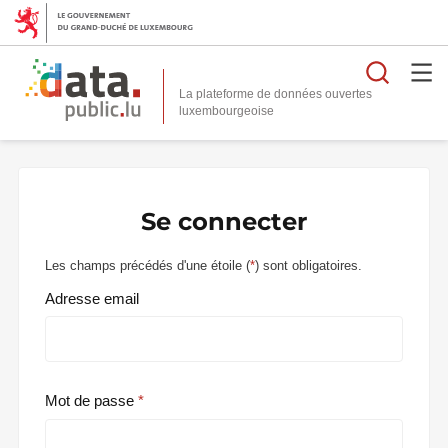
Reche
La plateforme de données ouvertes
Se connecter
Les champs précédés d'une étoile (
*
) sont obligatoires.
Adresse email
Mot de passe