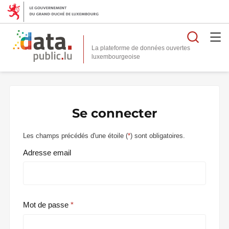
Reche
La plateforme de données ouvertes
Se connecter
Les champs précédés d'une étoile (
*
) sont obligatoires.
Adresse email
Mot de passe