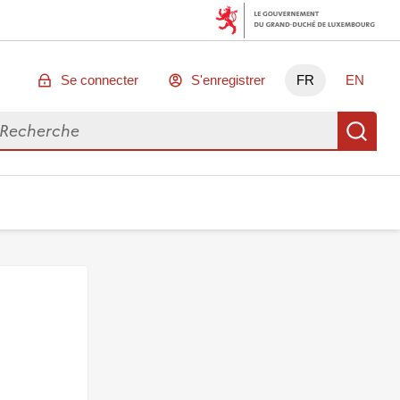
Se connecter
S'enregistrer
FR
EN
chercher des données
Re