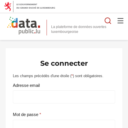
Reche
La plateforme de données ouvertes
Se connecter
Les champs précédés d'une étoile (
*
) sont obligatoires.
Adresse email
Mot de passe